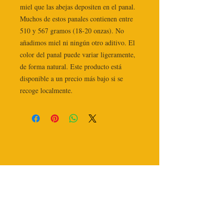
miel que las abejas depositen en el panal. 
Muchos de estos panales contienen entre 
510 y 567 gramos (18-20 onzas). No 
añadimos miel ni ningún otro aditivo. El 
color del panal puede variar ligeramente, 
de forma natural. Este producto está 
disponible a un precio más bajo si se 
recoge localmente.
CONTÁCTANOS
Teléfono:
509-919-1662
bzbodieshoney@gmail.c