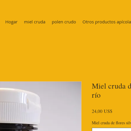
Hogar
miel cruda
polen crudo
Otros productos apícola
Miel cruda de
río
Precio
24,00 US$
Miel cruda de flores sil