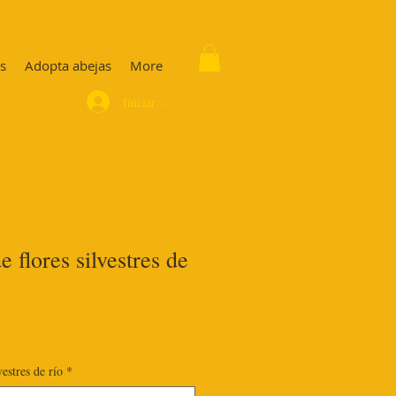
s
Adopta abejas
More
Iniciar sesión
 flores silvestres de
vestres de río
*